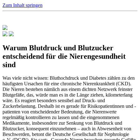
Zum Inhalt springen
Warum Blutdruck und Blutzucker
entscheidend für die Nierengesundheit
sind
Was viele nicht wissen: Bluthochdruck und Diabetes zählen zu den
häufigsten Ursachen für eine chronische Nierenkrankheit (CKD).
Die Nieren bestehen nämlich aus einem dichten Netzwerk feinster
Blutgefäße, das, würde man es in die Länge ziehen, kilometerlang
wäre. Es reagiert besonders sensibel auf Druck- und
Zuckerbelastung. Deshalb ist es gerade für Risikopatientinnen und -
patienten von entscheidender Bedeutung, die Nierenwerte
regelmäßig kontrollieren zu lassen und die eingenommenen
Medikamente, insbesondere zur Senkung von Blutdruck und
Blutzucker, konsequent einzunehmen – auch in Abwesenheit von
Beschwerden, betont die Deutsche Gesellschaft für Nephrologie
e. V. (DGfN). Sie sagt: „Gesunde Nieren brauchen gesunde Gefäße,