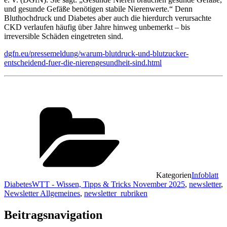
und gesunde Gefäße benötigen stabile Nierenwerte.“ Denn
Bluthochdruck und Diabetes aber auch die hierdurch verursachte
CKD verlaufen häufig über Jahre hinweg unbemerkt – bis
irreversible Schäden eingetreten sind.
dgfn.eu/pressemeldung/warum-blutdruck-und-blutzucker-
entscheidend-fuer-die-nierengesundheit-sind.html
Kategorien
Infoblatt
DiabetesWTT - Wissen, Tipps & Tricks November 2025
,
newsletter
,
Newsletter Allgemeines
,
newsletter_rubriken
Beitragsnavigation