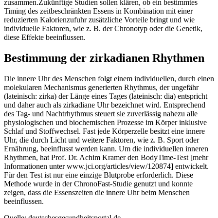
zusammen.Zukünftige Studien sollen klären, ob ein bestimmtes
Timing des zeitbeschränkten Essens in Kombination mit einer
reduzierten Kalorienzufuhr zusätzliche Vorteile bringt und wie
individuelle Faktoren, wie z. B. der Chronotyp oder die Genetik,
diese Effekte beeinflussen.
Bestimmung der zirkadianen Rhythmen
Die innere Uhr des Menschen folgt einem individuellen, durch einen
molekularen Mechanismus generierten Rhythmus, der ungefähr
(lateinisch: zirka) der Länge eines Tages (lateinisch: dia) entspricht
und daher auch als zirkadiane Uhr bezeichnet wird. Entsprechend
des Tag- und Nachtrhythmus steuert sie zuverlässig nahezu alle
physiologischen und biochemischen Prozesse im Körper inklusive
Schlaf und Stoffwechsel. Fast jede Körperzelle besitzt eine innere
Uhr, die durch Licht und weitere Faktoren, wie z. B. Sport oder
Ernährung, beeinflusst werden kann. Um die individuellen inneren
Rhythmen, hat Prof. Dr. Achim Kramer den BodyTime-Test [mehr
Informationen unter www.jci.org/articles/view/120874] entwickelt.
Für den Test ist nur eine einzige Blutprobe erforderlich. Diese
Methode wurde in der ChronoFast-Studie genutzt und konnte
zeigen, dass die Essenszeiten die innere Uhr beim Menschen
beeinflussen.
Quelle: deutschesgesundheitsportal.de