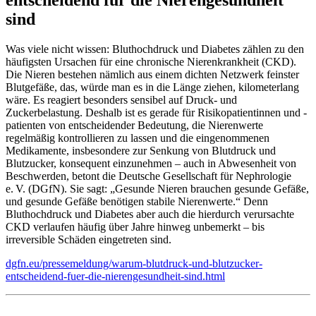
sind
Was viele nicht wissen: Bluthochdruck und Diabetes zählen zu den
häufigsten Ursachen für eine chronische Nierenkrankheit (CKD).
Die Nieren bestehen nämlich aus einem dichten Netzwerk feinster
Blutgefäße, das, würde man es in die Länge ziehen, kilometerlang
wäre. Es reagiert besonders sensibel auf Druck- und
Zuckerbelastung. Deshalb ist es gerade für Risikopatientinnen und -
patienten von entscheidender Bedeutung, die Nierenwerte
regelmäßig kontrollieren zu lassen und die eingenommenen
Medikamente, insbesondere zur Senkung von Blutdruck und
Blutzucker, konsequent einzunehmen – auch in Abwesenheit von
Beschwerden, betont die Deutsche Gesellschaft für Nephrologie
e. V. (DGfN). Sie sagt: „Gesunde Nieren brauchen gesunde Gefäße,
und gesunde Gefäße benötigen stabile Nierenwerte.“ Denn
Bluthochdruck und Diabetes aber auch die hierdurch verursachte
CKD verlaufen häufig über Jahre hinweg unbemerkt – bis
irreversible Schäden eingetreten sind.
dgfn.eu/pressemeldung/warum-blutdruck-und-blutzucker-
entscheidend-fuer-die-nierengesundheit-sind.html