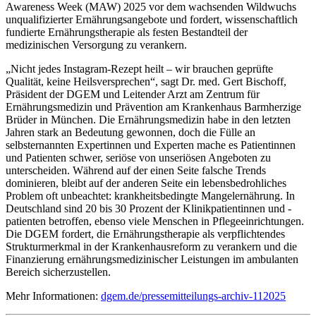
Awareness Week (MAW) 2025 vor dem wachsenden Wildwuchs
unqualifizierter Ernährungsangebote und fordert, wissenschaftlich
fundierte Ernährungstherapie als festen Bestandteil der
medizinischen Versorgung zu verankern.
„Nicht jedes Instagram-Rezept heilt – wir brauchen geprüfte
Qualität, keine Heilsversprechen“, sagt Dr. med. Gert Bischoff,
Präsident der DGEM und Leitender Arzt am Zentrum für
Ernährungsmedizin und Prävention am Krankenhaus Barmherzige
Brüder in München. Die Ernährungsmedizin habe in den letzten
Jahren stark an Bedeutung gewonnen, doch die Fülle an
selbsternannten Expertinnen und Experten mache es Patientinnen
und Patienten schwer, seriöse von unseriösen Angeboten zu
unterscheiden. Während auf der einen Seite falsche Trends
dominieren, bleibt auf der anderen Seite ein lebensbedrohliches
Problem oft unbeachtet: krankheitsbedingte Mangelernährung. In
Deutschland sind 20 bis 30 Prozent der Klinikpatientinnen und -
patienten betroffen, ebenso viele Menschen in Pflegeeinrichtungen.
Die DGEM fordert, die Ernährungstherapie als verpflichtendes
Strukturmerkmal in der Krankenhausreform zu verankern und die
Finanzierung ernährungsmedizinischer Leistungen im ambulanten
Bereich sicherzustellen.
Mehr Informationen:
dgem.de/pressemitteilungs-archiv-112025