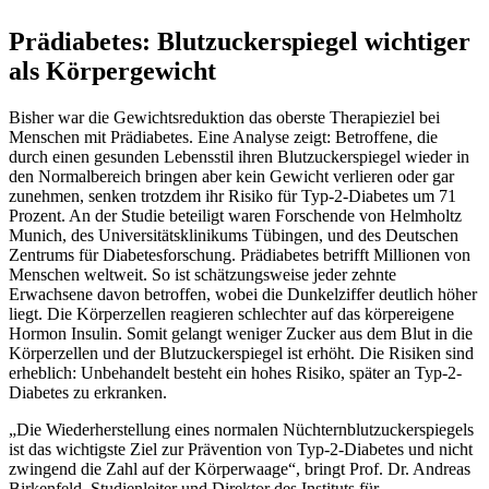
Prädiabetes: Blutzuckerspiegel wichtiger
als Körpergewicht
Bisher war die Gewichtsreduktion das oberste Therapieziel bei
Menschen mit Prädiabetes. Eine Analyse zeigt: Betroffene, die
durch einen gesunden Lebensstil ihren Blutzuckerspiegel wieder in
den Normalbereich bringen aber kein Gewicht verlieren oder gar
zunehmen, senken trotzdem ihr Risiko für Typ-2-Diabetes um 71
Prozent. An der Studie beteiligt waren Forschende von Helmholtz
Munich, des Universitätsklinikums Tübingen, und des Deutschen
Zentrums für Diabetesforschung. Prädiabetes betrifft Millionen von
Menschen weltweit. So ist schätzungsweise jeder zehnte
Erwachsene davon betroffen, wobei die Dunkelziffer deutlich höher
liegt. Die Körperzellen reagieren schlechter auf das körpereigene
Hormon Insulin. Somit gelangt weniger Zucker aus dem Blut in die
Körperzellen und der Blutzuckerspiegel ist erhöht. Die Risiken sind
erheblich: Unbehandelt besteht ein hohes Risiko, später an Typ-2-
Diabetes zu erkranken.
„Die Wiederherstellung eines normalen Nüchternblutzuckerspiegels
ist das wichtigste Ziel zur Prävention von Typ-2-Diabetes und nicht
zwingend die Zahl auf der Körperwaage“, bringt Prof. Dr. Andreas
Birkenfeld, Studienleiter und Direktor des Instituts für