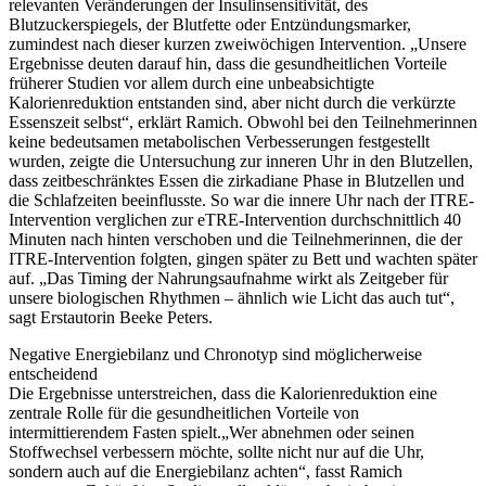
relevanten Veränderungen der Insulinsensitivität, des
Blutzuckerspiegels, der Blutfette oder Entzündungsmarker,
zumindest nach dieser kurzen zweiwöchigen Intervention. „Unsere
Ergebnisse deuten darauf hin, dass die gesundheitlichen Vorteile
früherer Studien vor allem durch eine unbeabsichtigte
Kalorienreduktion entstanden sind, aber nicht durch die verkürzte
Essenszeit selbst“, erklärt Ramich. Obwohl bei den Teilnehmerinnen
keine bedeutsamen metabolischen Verbesserungen festgestellt
wurden, zeigte die Untersuchung zur inneren Uhr in den Blutzellen,
dass zeitbeschränktes Essen die zirkadiane Phase in Blutzellen und
die Schlafzeiten beeinflusste. So war die innere Uhr nach der ITRE-
Intervention verglichen zur eTRE-Intervention durchschnittlich 40
Minuten nach hinten verschoben und die Teilnehmerinnen, die der
ITRE-Intervention folgten, gingen später zu Bett und wachten später
auf. „Das Timing der Nahrungsaufnahme wirkt als Zeitgeber für
unsere biologischen Rhythmen – ähnlich wie Licht das auch tut“,
sagt Erstautorin Beeke Peters.
Negative Energiebilanz und Chronotyp sind möglicherweise
entscheidend
Die Ergebnisse unterstreichen, dass die Kalorienreduktion eine
zentrale Rolle für die gesundheitlichen Vorteile von
intermittierendem Fasten spielt.„Wer abnehmen oder seinen
Stoffwechsel verbessern möchte, sollte nicht nur auf die Uhr,
sondern auch auf die Energiebilanz achten“, fasst Ramich