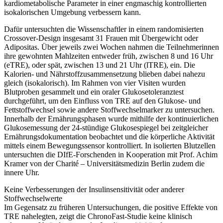
kardiometabolische Parameter in einer engmaschig kontrollierten
isokalorischen Umgebung verbessern kann.
Dafür untersuchten die Wissenschaftler in einem randomisierten
Crossover-Design insgesamt 31 Frauen mit Übergewicht oder
Adipositas. Über jeweils zwei Wochen nahmen die Teilnehmerinnen
ihre gewohnten Mahlzeiten entweder früh, zwischen 8 und 16 Uhr
(eTRE), oder spät, zwischen 13 und 21 Uhr (lTRE), ein. Die
Kalorien- und Nährstoffzusammensetzung blieben dabei nahezu
gleich (isokalorisch). Im Rahmen von vier Visiten wurden
Blutproben gesammelt und ein oraler Glukosetoleranztest
durchgeführt, um den Einfluss von TRE auf den Glukose- und
Fettstoffwechsel sowie andere Stoffwechselmarker zu untersuchen.
Innerhalb der Ernährungsphasen wurde mithilfe der kontinuierlichen
Glukosemessung der 24-stündige Glukosespiegel bei zeitgleicher
Ernährungsdokumentation beobachtet und die körperliche Aktivität
mittels einem Bewegungssensor kontrolliert. In isolierten Blutzellen
untersuchten die DIfE-Forschenden in Kooperation mit Prof. Achim
Kramer von der Charité – Universitätsmedizin Berlin zudem die
innere Uhr.
Keine Verbesserungen der Insulinsensitivität oder anderer
Stoffwechselwerte
Im Gegensatz zu früheren Untersuchungen, die positive Effekte von
TRE nahelegten, zeigt die ChronoFast-Studie keine klinisch