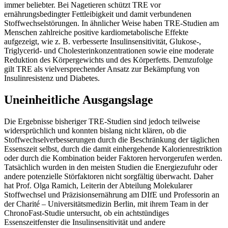
immer beliebter. Bei Nagetieren schützt TRE vor
ernährungsbedingter Fettleibigkeit und damit verbundenen
Stoffwechselstörungen. In ähnlicher Weise haben TRE-Studien am
Menschen zahlreiche positive kardiometabolische Effekte
aufgezeigt, wie z. B. verbesserte Insulinsensitivität, Glukose-,
Triglycerid- und Cholesterinkonzentrationen sowie eine moderate
Reduktion des Körpergewichts und des Körperfetts. Demzufolge
gilt TRE als vielversprechender Ansatz zur Bekämpfung von
Insulinresistenz und Diabetes.
Uneinheitliche Ausgangslage
Die Ergebnisse bisheriger TRE-Studien sind jedoch teilweise
widersprüchlich und konnten bislang nicht klären, ob die
Stoffwechselverbesserungen durch die Beschränkung der täglichen
Essenszeit selbst, durch die damit einhergehende Kalorienrestriktion
oder durch die Kombination beider Faktoren hervorgerufen werden.
Tatsächlich wurden in den meisten Studien die Energiezufuhr oder
andere potenzielle Störfaktoren nicht sorgfältig überwacht. Daher
hat Prof. Olga Ramich, Leiterin der Abteilung Molekularer
Stoffwechsel und Präzisionsernährung am DIfE und Professorin an
der Charité – Universitätsmedizin Berlin, mit ihrem Team in der
ChronoFast-Studie untersucht, ob ein achtstündiges
Essenszeitfenster die Insulinsensitivität und andere