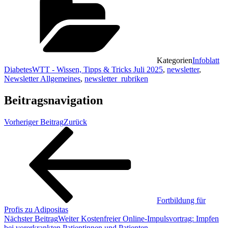
Kategorien
Infoblatt
DiabetesWTT - Wissen, Tipps & Tricks Juli 2025
,
newsletter
,
Newsletter Allgemeines
,
newsletter_rubriken
Beitragsnavigation
Vorheriger Beitrag
Zurück
Fortbildung für
Profis zu Adipositas
Nächster Beitrag
Weiter
Kostenfreier Online-Impulsvortrag: Impfen
bei vorerkrankten Patientinnen und Patienten