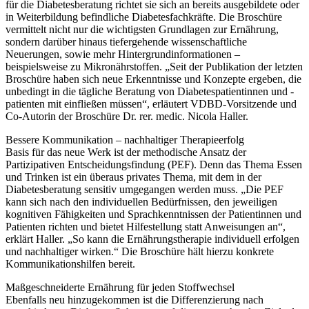
für die Diabetesberatung richtet sie sich an bereits ausgebildete oder
in Weiterbildung befindliche Diabetesfachkräfte. Die Broschüre
vermittelt nicht nur die wichtigsten Grundlagen zur Ernährung,
sondern darüber hinaus tiefergehende wissenschaftliche
Neuerungen, sowie mehr Hintergrundinformationen –
beispielsweise zu Mikronährstoffen. „Seit der Publikation der letzten
Broschüre haben sich neue Erkenntnisse und Konzepte ergeben, die
unbedingt in die tägliche Beratung von Diabetespatientinnen und -
patienten mit einfließen müssen“, erläutert VDBD-Vorsitzende und
Co-Autorin der Broschüre Dr. rer. medic. Nicola Haller.
Bessere Kommunikation – nachhaltiger Therapieerfolg
Basis für das neue Werk ist der methodische Ansatz der
Partizipativen Entscheidungsfindung (PEF). Denn das Thema Essen
und Trinken ist ein überaus privates Thema, mit dem in der
Diabetesberatung sensitiv umgegangen werden muss. „Die PEF
kann sich nach den individuellen Bedürfnissen, den jeweiligen
kognitiven Fähigkeiten und Sprachkenntnissen der Patientinnen und
Patienten richten und bietet Hilfestellung statt Anweisungen an“,
erklärt Haller. „So kann die Ernährungstherapie individuell erfolgen
und nachhaltiger wirken.“ Die Broschüre hält hierzu konkrete
Kommunikationshilfen bereit.
Maßgeschneiderte Ernährung für jeden Stoffwechsel
Ebenfalls neu hinzugekommen ist die Differenzierung nach