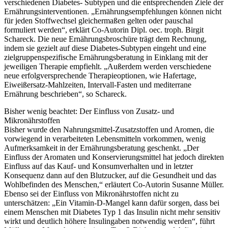
verschiedenen Diabetes- Subtypen und die entsprechenden Ziele der
Ernährungsinterventionen. „Ernährungsempfehlungen können nicht
für jeden Stoffwechsel gleichermaßen gelten oder pauschal
formuliert werden“, erklärt Co-Autorin Dipl. oec. troph. Birgit
Schareck. Die neue Ernährungsbroschüre trägt dem Rechnung,
indem sie gezielt auf diese Diabetes-Subtypen eingeht und eine
zielgruppenspezifische Ernährungsberatung in Einklang mit der
jeweiligen Therapie empfiehlt. „Außerdem werden verschiedene
neue erfolgversprechende Therapieoptionen, wie Hafertage,
Eiweißersatz-Mahlzeiten, Intervall-Fasten und mediterrane
Ernährung beschrieben“, so Schareck.
Bisher wenig beachtet: Der Einfluss von Zusatz- und
Mikronährstoffen
Bisher wurde den Nahrungsmittel-Zusatzstoffen und Aromen, die
vorwiegend in verarbeiteten Lebensmitteln vorkommen, wenig
Aufmerksamkeit in der Ernährungsberatung geschenkt. „Der
Einfluss der Aromaten und Konservierungsmittel hat jedoch direkten
Einfluss auf das Kauf- und Konsumverhalten und in letzter
Konsequenz dann auf den Blutzucker, auf die Gesundheit und das
Wohlbefinden des Menschen,“ erläutert Co-Autorin Susanne Müller.
Ebenso sei der Einfluss von Mikronährstoffen nicht zu
unterschätzen: „Ein Vitamin-D-Mangel kann dafür sorgen, dass bei
einem Menschen mit Diabetes Typ 1 das Insulin nicht mehr sensitiv
wirkt und deutlich höhere Insulingaben notwendig werden“, führt