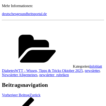
Mehr Informationen:
deutschesgesundheitsportal.de
Kategorien
Infoblatt
DiabetesWTT - Wissen, Tipps & Tricks Oktober 2025
,
newsletter
,
Newsletter Allgemeines
,
newsletter_rubriken
Beitragsnavigation
Vorheriger Beitrag
Zurück