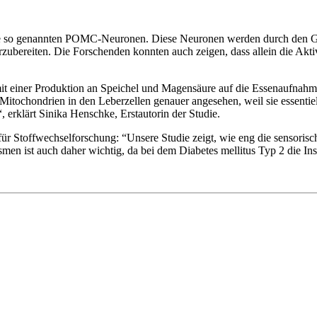
 die so genannten POMC-Neuronen. Diese Neuronen werden durch den G
orzubereiten. Die Forschenden konnten auch zeigen, dass allein die A
t einer Produktion an Speichel und Magensäure auf die Essenaufnahme
Mitochondrien in den Leberzellen genauer angesehen, weil sie essentie
“, erklärt Sinika Henschke, Erstautorin der Studie.
 für Stoffwechselforschung: “Unsere Studie zeigt, wie eng die sensor
smen ist auch daher wichtig, da bei dem Diabetes mellitus Typ 2 die Insu