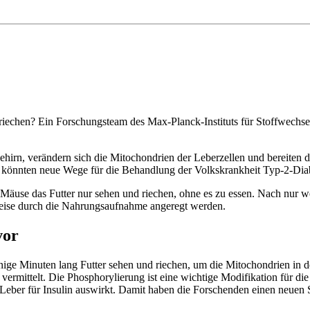
riechen? Ein Forschungsteam des Max-Planck-Instituts für Stoffwechsel
hirn, verändern sich die Mitochondrien der Leberzellen und bereiten d
en, könnten neue Wege für die Behandlung der Volkskrankheit Typ-2-Dia
Mäuse das Futter nur sehen und riechen, ohne es zu essen. Nach nur 
erweise durch die Nahrungsaufnahme angeregt werden.
vor
nige Minuten lang Futter sehen und riechen, um die Mitochondrien in de
vermittelt. Die Phosphorylierung ist eine wichtige Modifikation für di
 Leber für Insulin auswirkt. Damit haben die Forschenden einen neuen Si