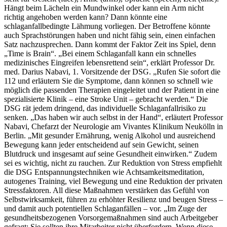
Hängt beim Lächeln ein Mundwinkel oder kann ein Arm nicht
richtig angehoben werden kann? Dann könnte eine
schlaganfallbedingte Lähmung vorliegen. Der Betroffene könnte
auch Sprachstörungen haben und nicht fähig sein, einen einfachen
Satz nachzusprechen. Dann kommt der Faktor Zeit ins Spiel, denn
„Time is Brain“. „Bei einem Schlaganfall kann ein schnelles
medizinisches Eingreifen lebensrettend sein“, erklärt Professor Dr.
med. Darius Nabavi, 1. Vorsitzende der DSG. „Rufen Sie sofort die
112 und erläutern Sie die Symptome, dann können so schnell wie
möglich die passenden Therapien eingeleitet und der Patient in eine
spezialisierte Klinik – eine Stroke Unit – gebracht werden.“ Die
DSG rät jedem dringend, das individuelle Schlaganfallrisiko zu
senken. „Das haben wir auch selbst in der Hand“, erläutert Professor
Nabavi, Chefarzt der Neurologie am Vivantes Klinikum Neukölln in
Berlin. „Mit gesunder Ernährung, wenig Alkohol und ausreichend
Bewegung kann jeder entscheidend auf sein Gewicht, seinen
Blutdruck und insgesamt auf seine Gesundheit einwirken.“ Zudem
sei es wichtig, nicht zu rauchen. Zur Reduktion von Stress empfiehlt
die DSG Entspannungstechniken wie Achtsamkeitsmeditation,
autogenes Training, viel Bewegung und eine Reduktion der privaten
Stressfaktoren. All diese Maßnahmen verstärken das Gefühl von
Selbstwirksamkeit, führen zu erhöhter Resilienz und beugen Stress –
und damit auch potentiellen Schlaganfällen – vor. „Im Zuge der
gesundheitsbezogenen Vorsorgemaßnahmen sind auch Arbeitgeber
gefragt: Sie sollten ihre Mitarbeiter nicht überfordern. Wenn diese