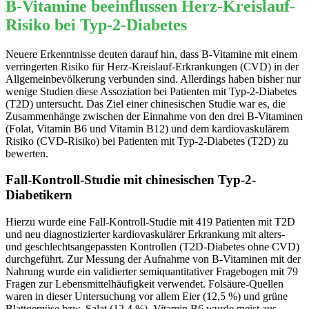
B-Vitamine beeinflussen Herz-Kreislauf-
Risiko bei Typ-2-Diabetes
Neuere Erkenntnisse deuten darauf hin, dass B-Vitamine mit einem
verringerten Risiko für Herz-Kreislauf-Erkrankungen (CVD) in der
Allgemeinbevölkerung verbunden sind. Allerdings haben bisher nur
wenige Studien diese Assoziation bei Patienten mit Typ-2-Diabetes
(T2D) untersucht. Das Ziel einer chinesischen Studie war es, die
Zusammenhänge zwischen der Einnahme von den drei B-Vitaminen
(Folat, Vitamin B6 und Vitamin B12) und dem kardiovaskulärem
Risiko (CVD-Risiko) bei Patienten mit Typ-2-Diabetes (T2D) zu
bewerten.
Fall-Kontroll-Studie mit chinesischen Typ-2-
Diabetikern
Hierzu wurde eine Fall-Kontroll-Studie mit 419 Patienten mit T2D
und neu diagnostizierter kardiovaskulärer Erkrankung mit alters-
und geschlechtsangepassten Kontrollen (T2D-Diabetes ohne CVD)
durchgeführt. Zur Messung der Aufnahme von B-Vitaminen mit der
Nahrung wurde ein validierter semiquantitativer Fragebogen mit 79
Fragen zur Lebensmittelhäufigkeit verwendet. Folsäure-Quellen
waren in dieser Untersuchung vor allem Eier (12,5 %) und grüne
Blattgemüse bzw. Salat (12,4 %). Vitamin B6 wurde meist aus