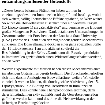
entzündungsauflösender Botenstoffe
„Dieses bereits bekannte Phänomen haben wir nun in
entzündungsrelevanten Immunzellen überprüft und bestätigt, wobei
sich weitere, völlig überraschende Effekte ergaben“, so Werz weiter.
So wirke die Boswelliasäure zusätzlich über ein weiteres Enzym
(15-Lipoxygenase-1) als „Zellaktivator“ und veranlasse die Bildung
großer Mengen an Resolvinen. Dank detaillierter Untersuchungen in
Zusammenarbeit mit Forschenden der Lousiana State University
(USA) konnte das Team auch den zugrundeliegenden Mechanismus
aufklären: Die Boswelliasäure dockt an einer ganz speziellen Stelle
der 15-Lipoxygenase-1 an und aktiviert so direkt die
Resolvinbildung in der Zelle. „Damit kann die Resolvinproduktion
in Immunzellen gezielt durch einen Wirkstoff angeschaltet werden“,
erklärt Werz.
Weitere Experimente mit Mäusen haben diesen Mechanismus auch
im lebenden Organismus bereits bestätigt. Die Forschenden erhoffen
sich nun, dass in Analogie zur Boswelliasäure, weitere Wirkstoffe
entwickelt werden können, die durch gezielte Aktivierung der 15-
Lipoxygenase-1 die Bildung von Resolvinen in Immunzellen
stimulieren. Dies könnte neue Therapieoptionen eröffnen, dank
derer Entzündungen aktiv aufgelöst und die Geweberegeneration
gefördert werden kann, und das ohne die Nebenwirkungen der
bisherigen Entzündungsblocker.