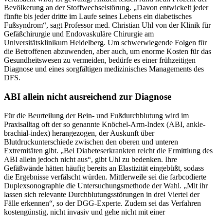
Bevölkerung an der Stoffwechselstörung. „Davon entwickelt jeder
fünfte bis jeder dritte im Laufe seines Lebens ein diabetisches
Fußsyndrom“, sagt Professor med. Christian Uhl von der Klinik für
Gefäßchirurgie und Endovaskuläre Chirurgie am
Universitätsklinikum Heidelberg. Um schwerwiegende Folgen für
die Betroffenen abzuwenden, aber auch, um enorme Kosten für das
Gesundheitswesen zu vermeiden, bedürfe es einer frühzeitigen
Diagnose und eines sorgfältigen medizinisches Managements des
DFS.
ABI allein nicht ausreichend zur Diagnose
Für die Beurteilung der Bein- und Fußdurchblutung wird im
Praxisalltag oft der so genannte Knöchel-Arm-Index (ABI, ankle-
brachial-index) herangezogen, der Auskunft über
Blutdruckunterschiede zwischen den oberen und unteren
Extremitäten gibt. „Bei Diabeteserkrankten reicht die Ermittlung des
ABI allein jedoch nicht aus“, gibt Uhl zu bedenken. Ihre
Gefäßwände hätten häufig bereits an Elastizität eingebüßt, sodass
die Ergebnisse verfälscht würden. Mittlerweile sei die farbcodierte
Duplexsonographie die Untersuchungsmethode der Wahl. „Mit ihr
lassen sich relevante Durchblutungsstörungen in drei Viertel der
Fälle erkennen“, so der DGG-Experte. Zudem sei das Verfahren
kostengünstig, nicht invasiv und gehe nicht mit einer