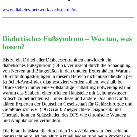
www.diabetes-netzwerk-sachsen.de/nla
Diabetisches Fußsyndrom – Was tun, was
lassen?
Bis zu ein Drittel aller Diabeteserkrankten entwickelt ein
diabetisches Fußsyndrom (DFS), verursacht durch die Schädigung
von Nerven und Blutgefäßen in den unteren Extremitäten. Warum
Durchblutungsstörungen in diesem Bereich nicht ausschließlich per
Knöchel-Arm-Index diagnostiziert werden sollten, weshalb bei
Druckstellen immer eine vollständige Entlastung notwendig ist und
warum das Säubern einer offenen Hautstelle mit Leitungswasser
kritisch zu betrachten ist – über diese und andere Dos und Don‘ts
klären Experten der Deutschen Gesellschaft für Gefäßchirurgie und
Gefäßmedizin e.V. (DGG) auf. Zielgerichtete Diagnostik und
Therapie können Spätschäden des DFS wie chronische Wunden
und Amputationen verhindern.
Die Krankheitslast, die durch den Typ-2-Diabetes in Deutschland
verursacht wird, ist gewaltig: Aktuell leiden rund neun Prozent der