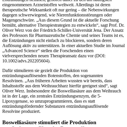
eingenommenen Arzneistoffen weltweit. Allerdings ist deren
therapeutische Wirksamkeit oft nur gering – die Nebenwirkungen
dagegen schwerwiegend, wie Nierenfunktionsstörungen oder
Magengeschwüre. „Aus diesem Grund ist die aktuelle Forschung
bemüht, alternative Therapiestrategien zu entwickeln“, sagt Prof. Dr.
Oliver Werz von der Friedrich-Schiller-Universität Jena. Der Ansatz
des Professors für Pharmazeutische Chemie und seines Teams ist es,
die Entzündungen nicht einfach zu blockieren, sondern deren
Auflösung aktiv zu unterstützen. In einer aktuellen Studie im Journal
„Advanced Science“ stellen die Forschenden einen
vielversprechenden neuen Therapieansatz dazu vor (DOI:
10.1002/advs.202205604).
Dafür stimulieren sie gezielt die Produktion von
entzündungsauflösenden Botenstoffen, den sogenannten
Resolvinen. „Aus früheren Arbeiten wussten wir bereits, dass
Inhaltsstoffe aus dem Weihrauchharz hierfür geeignet sind“, sagt
Oliver Werz. Insbesondere die Boswelliasäure aus dem Weihrauch
ist in der Lage, ein zentrales Entzündungsenzym, die 5-
Lipoxygenase, so umzuprogrammieren, dass es statt
entzündungsfördernder Substanzen entzündungsauflösende
Resolvine produziert.
Boswelliasäure stimuliert die Produktion