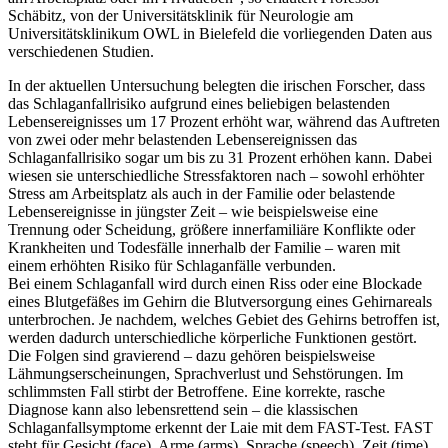
Schäbitz, von der Universitätsklinik für Neurologie am
Universitätsklinikum OWL in Bielefeld die vorliegenden Daten aus
verschiedenen Studien.
In der aktuellen Untersuchung belegten die irischen Forscher, dass
das Schlaganfallrisiko aufgrund eines beliebigen belastenden
Lebensereignisses um 17 Prozent erhöht war, während das Auftreten
von zwei oder mehr belastenden Lebensereignissen das
Schlaganfallrisiko sogar um bis zu 31 Prozent erhöhen kann. Dabei
wiesen sie unterschiedliche Stressfaktoren nach – sowohl erhöhter
Stress am Arbeitsplatz als auch in der Familie oder belastende
Lebensereignisse in jüngster Zeit – wie beispielsweise eine
Trennung oder Scheidung, größere innerfamiliäre Konflikte oder
Krankheiten und Todesfälle innerhalb der Familie – waren mit
einem erhöhten Risiko für Schlaganfälle verbunden.
Bei einem Schlaganfall wird durch einen Riss oder eine Blockade
eines Blutgefäßes im Gehirn die Blutversorgung eines Gehirnareals
unterbrochen. Je nachdem, welches Gebiet des Gehirns betroffen ist,
werden dadurch unterschiedliche körperliche Funktionen gestört.
Die Folgen sind gravierend – dazu gehören beispielsweise
Lähmungserscheinungen, Sprachverlust und Sehstörungen. Im
schlimmsten Fall stirbt der Betroffene. Eine korrekte, rasche
Diagnose kann also lebensrettend sein – die klassischen
Schlaganfallsymptome erkennt der Laie mit dem FAST-Test. FAST
steht für Gesicht (face), Arme (arms), Sprache (speech), Zeit (time).