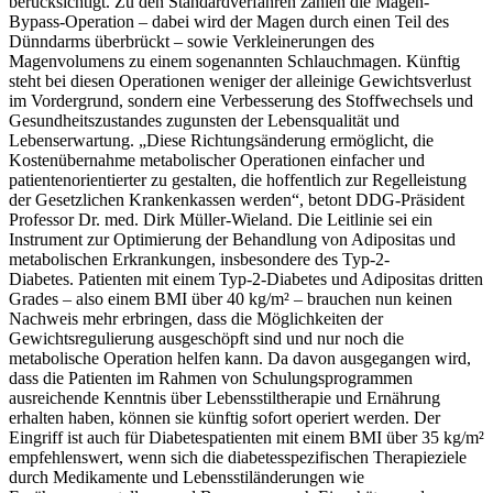
berücksichtigt. Zu den Standardverfahren zählen die Magen-
Bypass-Operation – dabei wird der Magen durch einen Teil des
Dünndarms überbrückt – sowie Verkleinerungen des
Magenvolumens zu einem sogenannten Schlauchmagen. Künftig
steht bei diesen Operationen weniger der alleinige Gewichtsverlust
im Vordergrund, sondern eine Verbesserung des Stoffwechsels und
Gesundheitszustandes zugunsten der Lebensqualität und
Lebenserwartung. „Diese Richtungsänderung ermöglicht, die
Kostenübernahme metabolischer Operationen einfacher und
patientenorientierter zu gestalten, die hoffentlich zur Regelleistung
der Gesetzlichen Krankenkassen werden“, betont DDG-Präsident
Professor Dr. med. Dirk Müller-Wieland. Die Leitlinie sei ein
Instrument zur Optimierung der Behandlung von Adipositas und
metabolischen Erkrankungen, insbesondere des Typ-2-
Diabetes. Patienten mit einem Typ-2-Diabetes und Adipositas dritten
Grades – also einem BMI über 40 kg/m² – brauchen nun keinen
Nachweis mehr erbringen, dass die Möglichkeiten der
Gewichtsregulierung ausgeschöpft sind und nur noch die
metabolische Operation helfen kann. Da davon ausgegangen wird,
dass die Patienten im Rahmen von Schulungsprogrammen
ausreichende Kenntnis über Lebensstiltherapie und Ernährung
erhalten haben, können sie künftig sofort operiert werden. Der
Eingriff ist auch für Diabetespatienten mit einem BMI über 35 kg/m²
empfehlenswert, wenn sich die diabetesspezifischen Therapieziele
durch Medikamente und Lebensstiländerungen wie