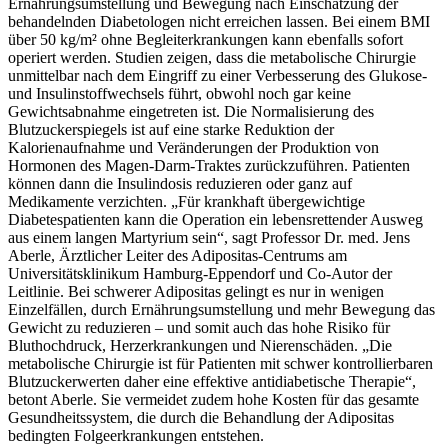
Ernährungsumstellung und Bewegung nach Einschätzung der
behandelnden Diabetologen nicht erreichen lassen. Bei einem BMI
über 50 kg/m² ohne Begleiterkrankungen kann ebenfalls sofort
operiert werden. Studien zeigen, dass die metabolische Chirurgie
unmittelbar nach dem Eingriff zu einer Verbesserung des Glukose-
und Insulinstoffwechsels führt, obwohl noch gar keine
Gewichtsabnahme eingetreten ist. Die Normalisierung des
Blutzuckerspiegels ist auf eine starke Reduktion der
Kalorienaufnahme und Veränderungen der Produktion von
Hormonen des Magen-Darm-Traktes zurückzuführen. Patienten
können dann die Insulindosis reduzieren oder ganz auf
Medikamente verzichten. „Für krankhaft übergewichtige
Diabetespatienten kann die Operation ein lebensrettender Ausweg
aus einem langen Martyrium sein“, sagt Professor Dr. med. Jens
Aberle, Ärztlicher Leiter des Adipositas-Centrums am
Universitätsklinikum Hamburg-Eppendorf und Co-Autor der
Leitlinie. Bei schwerer Adipositas gelingt es nur in wenigen
Einzelfällen, durch Ernährungsumstellung und mehr Bewegung das
Gewicht zu reduzieren – und somit auch das hohe Risiko für
Bluthochdruck, Herzerkrankungen und Nierenschäden. „Die
metabolische Chirurgie ist für Patienten mit schwer kontrollierbaren
Blutzuckerwerten daher eine effektive antidiabetische Therapie“,
betont Aberle. Sie vermeidet zudem hohe Kosten für das gesamte
Gesundheitssystem, die durch die Behandlung der Adipositas
bedingten Folgeerkrankungen entstehen.