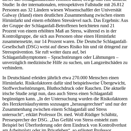
Studie: In der internationalen, retrospektiven Fallstudie mit 26.812
Personen aus 32 Ländern wiesen Wissenschaftler der Universität
Galway (Irland) einen deutlichen Zusammenhang zwischen einem
Hirninfarkt und einem erhöhten Stresslevel nach. Das Ergebnis: Aus
der Gruppe der Schlaganfall-Betroffenen berichteten rund 21
Prozent von einem erhöhten Maß an Stress, während es in der
Kontrollgruppe, die sich aus Personen ohne einen Hirninfarkt
zusammensetzte, nur 14 Prozent waren. Die Deutsche Schlaganfall-
Gesellschaft (DSG) weist auf dieses Risiko hin und rät dringend zur
Stressprävention. Sie ruft weiter dazu auf, bei
Schlaganfallsymptomen – Sprachstörungen oder Lähmungen –
unverzüglich medizinische Hilfe zu suchen, um Langzeitschäden zu
verhindern.
In Deutschland erleiden jährlich etwa 270.000 Menschen einen
Hirninfarkt. Risikofaktoren dafür sind beispielsweise Übergewicht,
Stoffwechselstörungen, Bluthochdruck oder Rauchen. Die aktuelle
irische Studie zeigt nun, dass auch Stress einen Schlaganfall
begünstigen kann. „In der Untersuchung wurden die Risikofaktoren
des Herzkreislaufsystems sozusagen „herausgerechnet“ und nur der
Zusammenhang zwischen einem Schlaganfall und Stress
untersucht“, erklärt Professor Dr. med. Wolf-Rüdiger Schäbitz,
Pressesprecher der DSG. „Das Gefühl von Stress entsteht zum
Beispiel bei Überforderung oder dem Eindruck von Kontrollverlust
am Arbeitsplatz oder im Privatleben“, so erläutert Professor