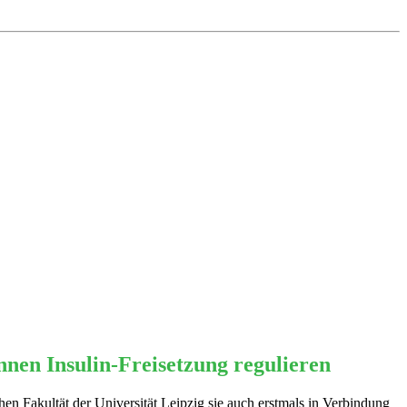
nen Insulin-Freisetzung regulieren
n Fakultät der Universität Leipzig sie auch erstmals in Verbindung