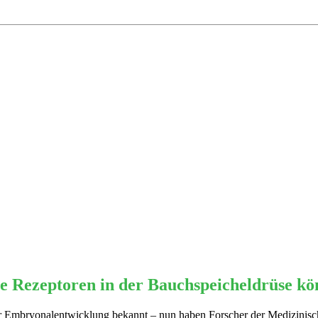
 Rezeptoren in der Bauchspeicheldrüse kön
r Embryonalentwicklung bekannt – nun haben Forscher der Medizinische