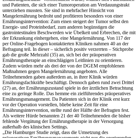
und Patienten, die sich einer Tumoroperation am Verdauungstrakt
unterziehen mussten. Sie sind in mehrfacher Hinsicht von
Mangelernährung bedroht und profitieren besonders von einer
Ernährungsintervention: Zum einen steigert der Tumor selbst den
Energie- und Proteinbedarf, zum anderen begünstigen die
gastrointestinalen Beschwerden wie Übelkeit und Erbrechen, die mit
der Erkrankung einhergehen, eine Mangelernährung. Von 117 der
per Online-Fragebogen kontaktierten Kliniken nahmen 40 an der
Befragung teil. In dieser – sicherlich positiv verzerrten – Stichprobe
gab die große Mehrzahl (35) an, sich bei der präoperativen
Ernährungstherapie an einschlägigen Leitlinien zu orientieren.
Zudem würden mehr als drei der von der DGEM empfohlenen
Maßnahmen gegen Mangelernährung angeboten. Alle
Teilnehmenden gaben außerdem an, in ihrer Klinik würden
Ernährungsfachkräfte beschäftigt. Dennoch gaben rund zwei Drittel
(27) an, der Ernährungszustand spiele in der ärztlichen Betrachtung
eine zu geringe Rolle. Das hemme ein zielführendes präoperatives
Ernährungsmanagement. Da Patienten sich in der Klinik erst kurz
vor der Operation vorstellen, bliebe keine Zeit für eine
Ernährungsintervention, stellte rund der Hälfte der Befragten fest.
Als weitere Hürde benannten 21 der 40 Teilnehmenden die bisher
fehlende Vergütung der Ernährungstherapie in der Versorgung
außerhalb des klinischen Settings.
„Die Hamburger Studie zeigt, dass die Umsetzung des
präoperativen Ernährungsmanagements nicht nur die operierenden