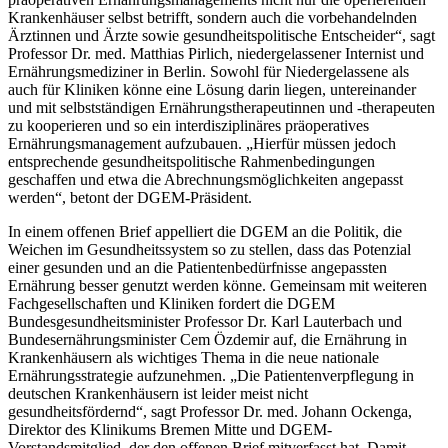
Krankenhäuser selbst betrifft, sondern auch die vorbehandelnden
Ärztinnen und Ärzte sowie gesundheitspolitische Entscheider“, sagt
Professor Dr. med. Matthias Pirlich, niedergelassener Internist und
Ernährungsmediziner in Berlin. Sowohl für Niedergelassene als
auch für Kliniken könne eine Lösung darin liegen, untereinander
und mit selbstständigen Ernährungstherapeutinnen und -therapeuten
zu kooperieren und so ein interdisziplinäres präoperatives
Ernährungsmanagement aufzubauen. „Hierfür müssen jedoch
entsprechende gesundheitspolitische Rahmenbedingungen
geschaffen und etwa die Abrechnungsmöglichkeiten angepasst
werden“, betont der DGEM-Präsident.
In einem offenen Brief appelliert die DGEM an die Politik, die
Weichen im Gesundheitssystem so zu stellen, dass das Potenzial
einer gesunden und an die Patientenbedürfnisse angepassten
Ernährung besser genutzt werden könne. Gemeinsam mit weiteren
Fachgesellschaften und Kliniken fordert die DGEM
Bundesgesundheitsminister Professor Dr. Karl Lauterbach und
Bundesernährungsminister Cem Özdemir auf, die Ernährung in
Krankenhäusern als wichtiges Thema in die neue nationale
Ernährungsstrategie aufzunehmen. „Die Patientenverpflegung in
deutschen Krankenhäusern ist leider meist nicht
gesundheitsfördernd“, sagt Professor Dr. med. Johann Ockenga,
Direktor des Klinikums Bremen Mitte und DGEM-
Vorstandsmitglied, der den offenen Brief mitverfasst hat. Damit