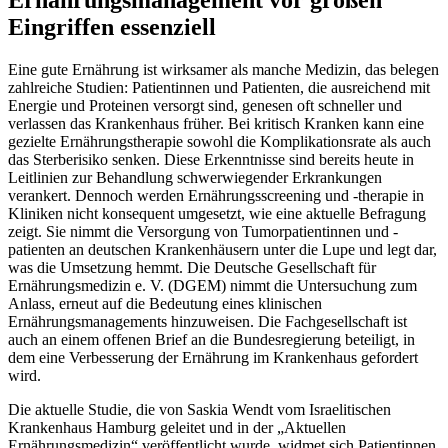
Eingriffen essenziell
Eine gute Ernährung ist wirksamer als manche Medizin, das belegen
zahlreiche Studien: Patientinnen und Patienten, die ausreichend mit
Energie und Proteinen versorgt sind, genesen oft schneller und
verlassen das Krankenhaus früher. Bei kritisch Kranken kann eine
gezielte Ernährungstherapie sowohl die Komplikationsrate als auch
das Sterberisiko senken. Diese Erkenntnisse sind bereits heute in
Leitlinien zur Behandlung schwerwiegender Erkrankungen
verankert. Dennoch werden Ernährungsscreening und -therapie in
Kliniken nicht konsequent umgesetzt, wie eine aktuelle Befragung
zeigt. Sie nimmt die Versorgung von Tumorpatientinnen und -
patienten an deutschen Krankenhäusern unter die Lupe und legt dar,
was die Umsetzung hemmt. Die Deutsche Gesellschaft für
Ernährungsmedizin e. V. (DGEM) nimmt die Untersuchung zum
Anlass, erneut auf die Bedeutung eines klinischen
Ernährungsmanagements hinzuweisen. Die Fachgesellschaft ist
auch an einem offenen Brief an die Bundesregierung beteiligt, in
dem eine Verbesserung der Ernährung im Krankenhaus gefordert
wird.
Die aktuelle Studie, die von Saskia Wendt vom Israelitischen
Krankenhaus Hamburg geleitet und in der „Aktuellen
Ernährungsmedizin“ veröffentlicht wurde, widmet sich Patientinnen