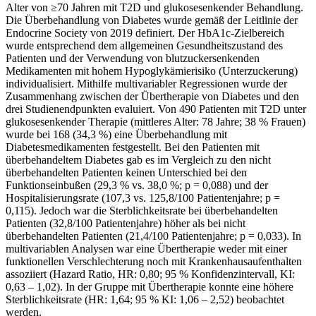
Alter von ≥70 Jahren mit T2D und glukosesenkender Behandlung.
Die Überbehandlung von Diabetes wurde gemäß der Leitlinie der
Endocrine Society von 2019 definiert. Der HbA1c-Zielbereich
wurde entsprechend dem allgemeinen Gesundheitszustand des
Patienten und der Verwendung von blutzuckersenkenden
Medikamenten mit hohem Hypoglykämierisiko (Unterzuckerung)
individualisiert. Mithilfe multivariabler Regressionen wurde der
Zusammenhang zwischen der Übertherapie von Diabetes und den
drei Studienendpunkten evaluiert. Von 490 Patienten mit T2D unter
glukosesenkender Therapie (mittleres Alter: 78 Jahre; 38 % Frauen)
wurde bei 168 (34,3 %) eine Überbehandlung mit
Diabetesmedikamenten festgestellt. Bei den Patienten mit
überbehandeltem Diabetes gab es im Vergleich zu den nicht
überbehandelten Patienten keinen Unterschied bei den
Funktionseinbußen (29,3 % vs. 38,0 %; p = 0,088) und der
Hospitalisierungsrate (107,3 vs. 125,8/100 Patientenjahre; p =
0,115). Jedoch war die Sterblichkeitsrate bei überbehandelten
Patienten (32,8/100 Patientenjahre) höher als bei nicht
überbehandelten Patienten (21,4/100 Patientenjahre; p = 0,033). In
multivariablen Analysen war eine Übertherapie weder mit einer
funktionellen Verschlechterung noch mit Krankenhausaufenthalten
assoziiert (Hazard Ratio, HR: 0,80; 95 % Konfidenzintervall, KI:
0,63 – 1,02). In der Gruppe mit Übertherapie konnte eine höhere
Sterblichkeitsrate (HR: 1,64; 95 % KI: 1,06 – 2,52) beobachtet
werden.