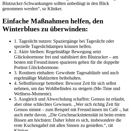
Blutzucker-Schwankungen sollten unbedingt in den Blick
genommen werden“, so Klinker.
Einfache Maßnahmen helfen, den
Winterblues zu überwinden:
1. Tageslicht nutzen: Spaziergänge bei Tageslicht oder
spezielle Tageslichtlampen können helfen.
2. Aktiv bleiben: Regelmäßige Bewegung setzt
Glückshormone frei und stabilisiert den Blutzucker – am
besten mit Freund:innen spazieren gehen für die doppelte
Portion Glückshormone.
3. Routinen einhalten: Gewohnte Tagesabläufe und auch
regelmäßige Mahlzeiten beibehalten.
4. Selbstfürsorge betreiben: Bewusst Zeit für sich selbst
nehmen, um das Wohlbefinden zu steigern (Me-Time und
Wellness-Momente).
5. Ausgleich und Abwechslung schaffen: Genuss ist erlaubt,
aber ohne schlechtes Gewissen. „Wer sich richtig Zeit für
Genuss nimmt – zum Beispiel mit Freund:innen im Café -, hat
auch mehr davon. „Die Geschmacksintensität ist beim ersten
Bissen am höchsten: Daher lohnt es sich, insbesondere die
erste Kuchengabel mit allen Sinnen zu genießen.“, rät
Klinker.