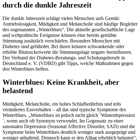
durch die dunkle Jahreszeit
Die dunkle Jahreszeit schlägt vielen Menschen aufs Gemüt:
Antriebslosigkeit, Müdigkeit und Melancholie sind häufige Begleiter
des sogenannten „Winterblues“. Die aktuelle gesellschaftliche Lage
und weltpolitische Ereignisse können eine bereits getrübte
Stimmung zusätzlich verschärfen. Besonders Menschen mit
Diabetes sind gefährdet. Bei ihnen können schwankende oder
erhöhte Blutzuckerwerte die Stimmungslage negativ beeinflussen.
Der Verband der Diabetes-Beratungs- und Schulungsberufe in
Deutschland e. V. (VDBD) gibt Tipps, welche Maßnahmen gegen
den Winterblues helfen.
Winterblues: Keine Krankheit, aber
belastend
Müdigkeit, Melancholie, ein hohes Schlafbedürfnis und teils
verändertes Essverhalten – all das sind typische Symptome des
Winterblues. „Winterblues ist jedoch nicht gleich `Winterdepression
´, wenn auch oft Synonym verwendet. Im Gegensatz zu einer
saisonalen Depression (Seasonal Affective Disorder, SAD) sind die
Symptome beim Winterblues deutlich weniger stark ausgeprägt und
weniger anhaltend. Dennoch kann er den Alltag erheblich belasten“,