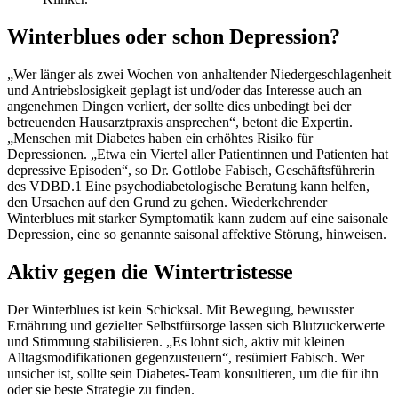
Winterblues oder schon Depression?
„Wer länger als zwei Wochen von anhaltender Niedergeschlagenheit
und Antriebslosigkeit geplagt ist und/oder das Interesse auch an
angenehmen Dingen verliert, der sollte dies unbedingt bei der
betreuenden Hausarztpraxis ansprechen“, betont die Expertin.
„Menschen mit Diabetes haben ein erhöhtes Risiko für
Depressionen. „Etwa ein Viertel aller Patientinnen und Patienten hat
depressive Episoden“, so Dr. Gottlobe Fabisch, Geschäftsführerin
des VDBD.1 Eine psychodiabetologische Beratung kann helfen,
den Ursachen auf den Grund zu gehen. Wiederkehrender
Winterblues mit starker Symptomatik kann zudem auf eine saisonale
Depression, eine so genannte saisonal affektive Störung, hinweisen.
Aktiv gegen die Wintertristesse
Der Winterblues ist kein Schicksal. Mit Bewegung, bewusster
Ernährung und gezielter Selbstfürsorge lassen sich Blutzuckerwerte
und Stimmung stabilisieren. „Es lohnt sich, aktiv mit kleinen
Alltagsmodifikationen gegenzusteuern“, resümiert Fabisch. Wer
unsicher ist, sollte sein Diabetes-Team konsultieren, um die für ihn
oder sie beste Strategie zu finden.